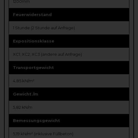
1200mm
Feuerwiderstand
1 Stunde (2 Stunde auf Anfrage)
Expositionsklasse
XC1; XC2; XC3 (andere auf Anfrage)
Transportgewicht
4,85 kN/m²
Gewicht /m
5,82 kN/m
Bemessungsgewicht
5,19 kN/m² (inklusive Füllbeton)