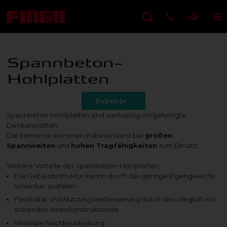
Spannbeton-
Hohlplatten
Zubehör
Spannbeton-Hohlplatten sind werkseitig vorgefertigte
Deckenplatten.
Die Elemente kommen insbesondere bei
großen
Spannweiten
und
hohen Tragfähigkeiten
zum Einsatz.
Weitere Vorteile der Spannbeton-Hohlplatten:
Die Gebäudestruktur kannn durch das geringe Eigengewicht
schlanker ausfallen
Flexibilität und Nutzungsverbesserung durch den Wegfall von
störenden Innenkonstruktionen
Minimale Nachbearbeitung