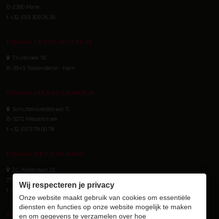
B-2390 Malle
t +32 (0)3 309 26 26
FINGO TESSENDERLO
Truibroek 76
B-3945 Tessenderlo - Ham
FINGO MESSELBROEK
Schuttersveldstraat 11
B-3272 Messelbroek
t +32 (0)13 78 00 78
FINGO NEDERLAND
J.C. Kellerlaan 22
7772 SG Hardenberg (NL)
Wij respecteren je privacy
t +31 (0) 523 745 621
Onze website maakt gebruik van cookies om essentiële
diensten en functies op onze website mogelijk te maken
FINGO GMBH
en om gegevens te verzamelen over hoe