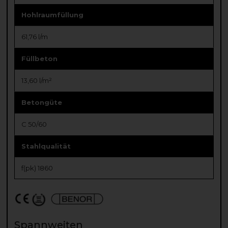
Hohlraumfüllung
61,76 l/m
Füllbeton
13,60 l/m²
Betongüte
C 50/60
Stahlqualität
f(pk) 1860
Spannweiten