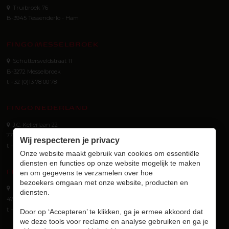
Truibroek 76
B-3945 Tessenderlo - Ham
FINGO MESSELBROEK
Schuttersveldstraat 11
B-3272 Messelbroek
t +32 (0)13 78 00 78
FINGO NEDERLAND
J.C. Kellerlaan 22
7772 SG Hardenberg (NL)
Wij respecteren je privacy
t +31 (0) 523 745 621
Onze website maakt gebruik van cookies om essentiële
diensten en functies op onze website mogelijk te maken
FINGO GMBH
en om gegevens te verzamelen over hoe
bezoekers omgaan met onze website, producten en
Eurotec-Ring 40
diensten.
47445 Moers (D)
t +49 (0) 2841 8890310
Door op ‘Accepteren’ te klikken, ga je ermee akkoord dat
we deze tools voor reclame en analyse gebruiken en ga je