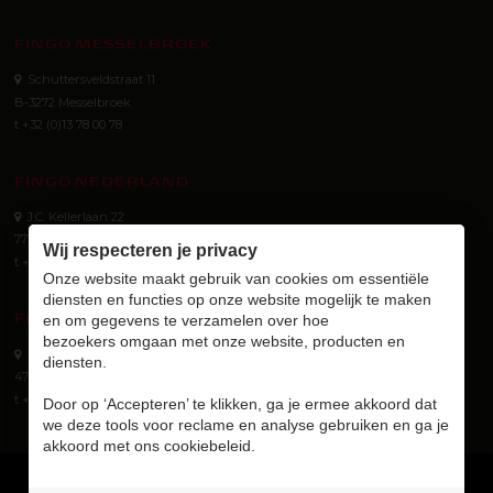
FINGO MESSELBROEK
Schuttersveldstraat 11
B-3272 Messelbroek
t +32 (0)13 78 00 78
FINGO NEDERLAND
J.C. Kellerlaan 22
7772 SG Hardenberg (NL)
Wij respecteren je privacy
t +31 (0) 523 745 621
Onze website maakt gebruik van cookies om essentiële
diensten en functies op onze website mogelijk te maken
FINGO GMBH
en om gegevens te verzamelen over hoe
bezoekers omgaan met onze website, producten en
Eurotec-Ring 40
diensten.
47445 Moers (D)
t +49 (0) 2841 8890310
Door op ‘Accepteren’ te klikken, ga je ermee akkoord dat
we deze tools voor reclame en analyse gebruiken en ga je
akkoord met ons cookiebeleid.
Login