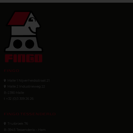
FINGO
Malle 1 Nijverheidsstraat 21
Malle 2 Industrieweg 22
B-2390 Malle
t +32 (0)3 309 26 26
FINGO TESSENDERLO
Truibroek 76
B-3945 Tessenderlo - Ham