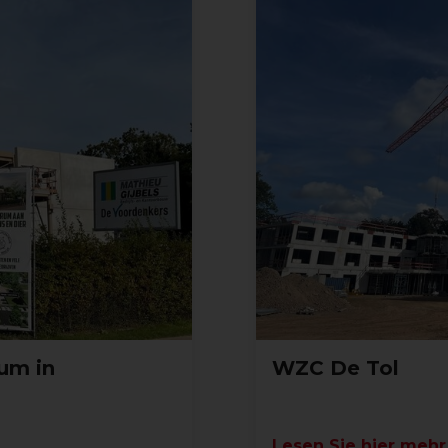
um in
WZC De Tol
Lesen Sie hier mehr