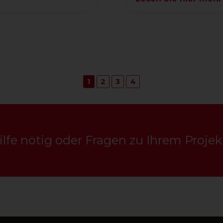
1
2
3
4
ilfe nötig oder Fragen zu Ihrem Projek