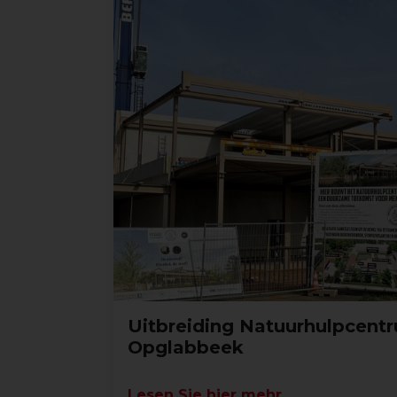
Uitbreiding Natuurhulpcentr
Opglabbeek
Lesen Sie hier mehr