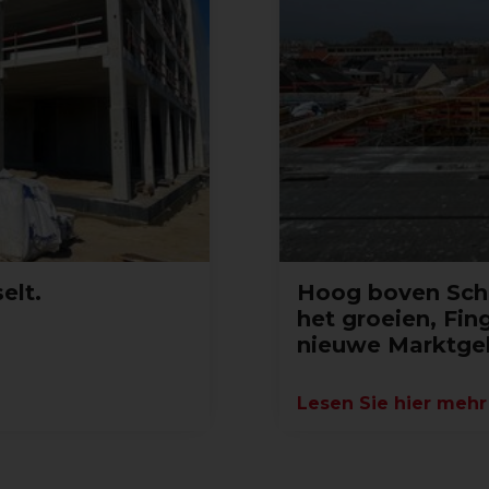
elt.
Hoog boven Schot
het groeien, Fi
nieuwe Marktg
Lesen Sie hier mehr