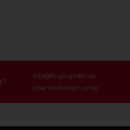
info@fingo-gmbh.de
t?
oder telefonisch unter