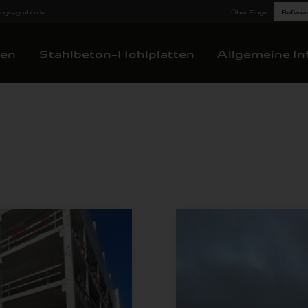
fingo-gmbh.de
Über Fingo
Refere
ten
Stahlbeton-Hohlplatten
Allgemeine In