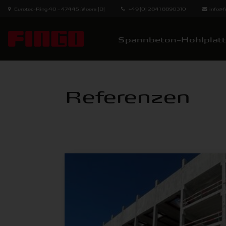
Eurotec-Ring 40 - 47445 Moers (D)
+49 (0) 2841 8890310
info@
Spannbeton-Hohlplat
Referenzen