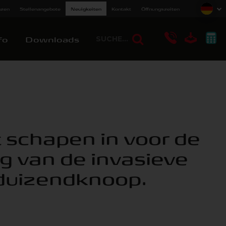
nzen
Stellenangebote
Neuigkeiten
Kontakt
Öffnungszeiten
fo
Downloads
 schapen in voor de
ng van de invasieve
duizendknoop.