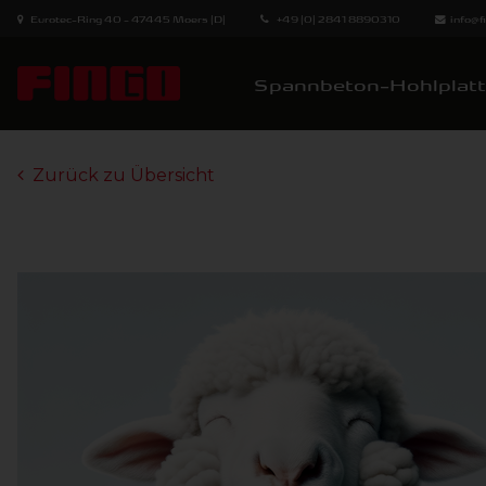
Eurotec-Ring 40 - 47445 Moers (D)
+49 (0) 2841 8890310
info@
Spannbeton-Hohlplat
Zurück zu Übersicht