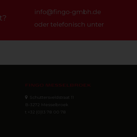
info@fingo-gmbh.de
t?
oder telefonisch unter
FINGO MESSELBROEK
Schuttersveldstraat 11
B-3272 Messelbroek
t +32 (0)13 78 00 78