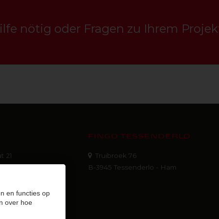
ilfe nötig oder Fragen zu Ihrem Projek
FINGO TESSENDERLO
t 21
Truibroek 76
22
B-3945 Tessenderlo - Ham
n en functies op
n over hoe