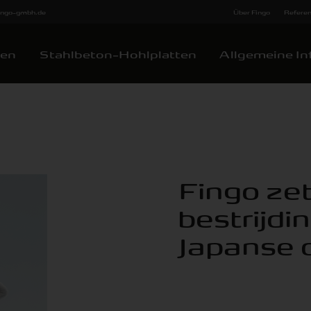
fingo-gmbh.de
Über Fingo
Refere
ten
Stahlbeton-Hohlplatten
Allgemeine In
Fingo zet
bestrijdi
Japanse 