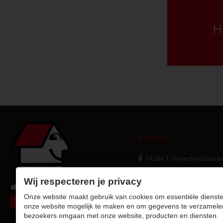
H
FINGO
Malle 1 Nijverheidsstraa
Malle 2 Industrieweg 
Wij respecteren je privacy
B-2390 Malle
t +32 (0)3 309 26 26
Onze website maakt gebruik van cookies om essentiële dienste
onze website mogelijk te maken en om gegevens te verzamele
bezoekers omgaan met onze website, producten en diensten.